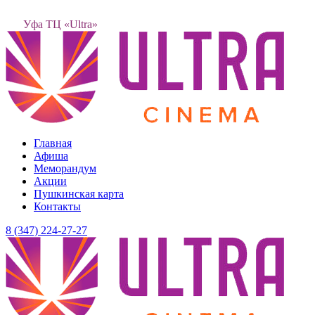
Уфа ТЦ «Ultra»
Главная
Афиша
Меморандум
Акции
Пушкинская карта
Контакты
8 (347) 224-27-27